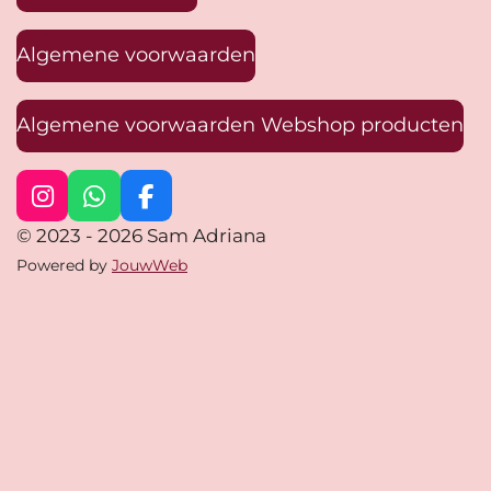
Algemene voorwaarden
Algemene voorwaarden Webshop producten
I
W
F
n
h
a
© 2023 - 2026 Sam Adriana
s
a
c
Powered by
JouwWeb
t
t
e
a
s
b
g
A
o
r
p
o
a
p
k
m