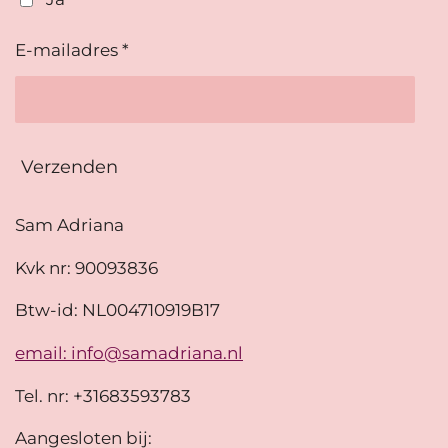
E-mailadres *
Verzenden
Sam Adriana
Kvk nr: 90093836
Btw-id: NL004710919B17
email: info@samadriana.nl
Tel. nr: +31683593783
Aangesloten bij: