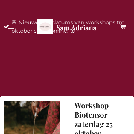
Ga
direct
🌸 Nieuwe live-datums van workshops tm
naar
Sam Adriana
oktober staan online! 🌸
de
hoofdinhoud
Workshop
Biotensor
zaterdag 25
oktober