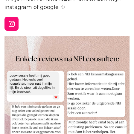
instagram of google. ✨️
I
n
s
t
a
g
r
a
m