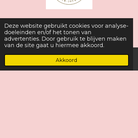
Deze website gebruikt cookies voor analyse-
www.gatgeschillen.nl
doeleinden en/of het tonen van
advertenties. Door gebruik te blijven maken
van de site gaat u hiermee akkoord.
Privacy statement
Akkoord
E-mailadres
Telefoonnummer
Instagram
WhatsApp
Algemene voorwaarden
Algemene voorwaarden Webshop producten
I
W
F
n
h
a
© 2023 - 2026 Sam Adriana
s
a
c
Powered by
JouwWeb
t
t
e
a
s
b