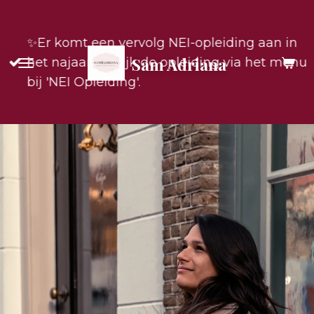
Ga
direct
✨️Er komt een vervolg NEI-opleiding aan in
naar
Sam Adriana
het najaar! Bekijk de opleiding via het menu
de
bij 'NEI Opleiding'.
hoofdinhoud