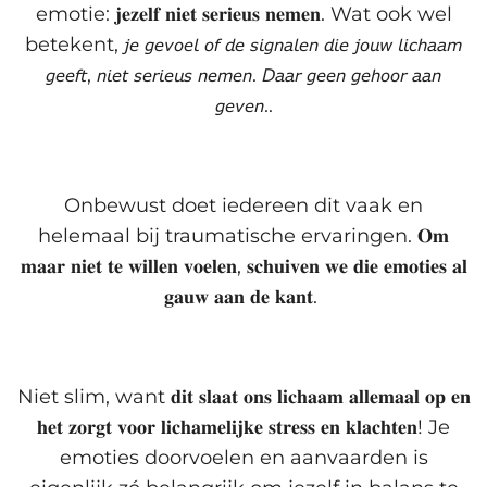
emotie: 𝐣𝐞𝐳𝐞𝐥𝐟 𝐧𝐢𝐞𝐭 𝐬𝐞𝐫𝐢𝐞𝐮𝐬 𝐧𝐞𝐦𝐞𝐧. Wat ook wel
betekent, 𝘫𝘦 𝘨𝘦𝘷𝘰𝘦𝘭 𝘰𝘧 𝘥𝘦 𝘴𝘪𝘨𝘯𝘢𝘭𝘦𝘯 𝘥𝘪𝘦 𝘫𝘰𝘶𝘸 𝘭𝘪𝘤𝘩𝘢𝘢𝘮
𝘨𝘦𝘦𝘧𝘵, 𝘯𝘪𝘦𝘵 𝘴𝘦𝘳𝘪𝘦𝘶𝘴 𝘯𝘦𝘮𝘦𝘯. 𝘋𝘢𝘢𝘳 𝘨𝘦𝘦𝘯 𝘨𝘦𝘩𝘰𝘰𝘳 𝘢𝘢𝘯
𝘨𝘦𝘷𝘦𝘯..⁣
Onbewust doet iedereen dit vaak en
helemaal bij traumatische ervaringen. 𝐎𝐦
𝐦𝐚𝐚𝐫 𝐧𝐢𝐞𝐭 𝐭𝐞 𝐰𝐢𝐥𝐥𝐞𝐧 𝐯𝐨𝐞𝐥𝐞𝐧, 𝐬𝐜𝐡𝐮𝐢𝐯𝐞𝐧 𝐰𝐞 𝐝𝐢𝐞 𝐞𝐦𝐨𝐭𝐢𝐞𝐬 𝐚𝐥
𝐠𝐚𝐮𝐰 𝐚𝐚𝐧 𝐝𝐞 𝐤𝐚𝐧𝐭. ⁣
Niet slim, want 𝐝𝐢𝐭 𝐬𝐥𝐚𝐚𝐭 𝐨𝐧𝐬 𝐥𝐢𝐜𝐡𝐚𝐚𝐦 𝐚𝐥𝐥𝐞𝐦𝐚𝐚𝐥 𝐨𝐩 𝐞𝐧
𝐡𝐞𝐭 𝐳𝐨𝐫𝐠𝐭 𝐯𝐨𝐨𝐫 𝐥𝐢𝐜𝐡𝐚𝐦𝐞𝐥𝐢𝐣𝐤𝐞 𝐬𝐭𝐫𝐞𝐬𝐬 𝐞𝐧 𝐤𝐥𝐚𝐜𝐡𝐭𝐞𝐧! Je
emoties doorvoelen en aanvaarden is