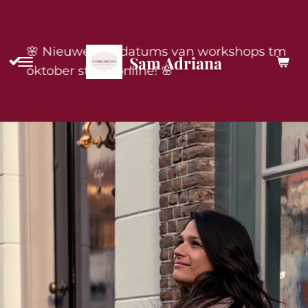
Ga
direct
🌸 Nieuwe live-datums van workshops tm
naar
Sam Adriana
oktober staan online! 🌸
de
hoofdinhoud