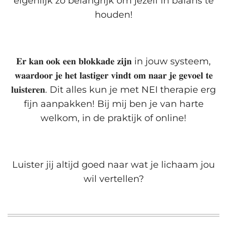
eigenlijk zó belangrijk om jezelf in balans te
houden!⁣
𝐄𝐫 𝐤𝐚𝐧 𝐨𝐨𝐤 𝐞𝐞𝐧 𝐛𝐥𝐨𝐤𝐤𝐚𝐝𝐞 𝐳𝐢𝐣𝐧 in jouw systeem,
𝐰𝐚𝐚𝐫𝐝𝐨𝐨𝐫 𝐣𝐞 𝐡𝐞𝐭 𝐥𝐚𝐬𝐭𝐢𝐠𝐞𝐫 𝐯𝐢𝐧𝐝𝐭 𝐨𝐦 𝐧𝐚𝐚𝐫 𝐣𝐞 𝐠𝐞𝐯𝐨𝐞𝐥 𝐭𝐞
𝐥𝐮𝐢𝐬𝐭𝐞𝐫𝐞𝐧. Dit alles kun je met NEI therapie erg
fijn aanpakken! Bij mij ben je van harte
welkom, in de praktijk of online!⁣
Luister jij altijd goed naar wat je lichaam jou
wil vertellen?⁣