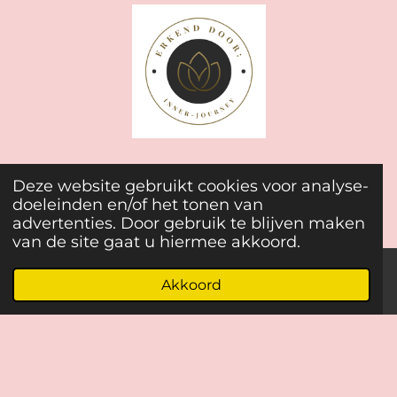
Deze website gebruikt cookies voor analyse-
www.gatgeschillen.nl
doeleinden en/of het tonen van
advertenties. Door gebruik te blijven maken
van de site gaat u hiermee akkoord.
Privacy statement
Akkoord
E-mailadres
Telefoonnummer
Instagram
WhatsApp
Algemene voorwaarden
Algemene voorwaarden Webshop producten