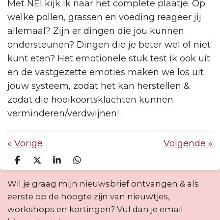
Met NEI kijk ik naar het complete plaatje. Op
welke pollen, grassen en voeding reageer jij
allemaal? Zijn er dingen die jou kunnen
ondersteunen? Dingen die je beter wel of niet
kunt eten? Het emotionele stuk test ik ook uit
en de vastgezette emoties maken we los uit
jouw systeem, zodat het kan herstellen &
zodat die hooikoortsklachten kunnen
verminderen/verdwijnen!
«
Vorige
Volgende
»
D
D
S
D
e
e
h
e
l
e
a
l
Wil je graag mijn nieuwsbrief ontvangen & als
e
l
r
e
eerste op de hoogte zijn van nieuwtjes,
n
e
n
workshops en kortingen? Vul dan je email