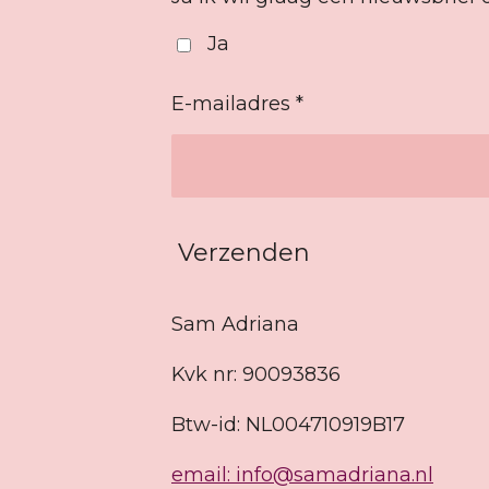
Ja
E-mailadres *
Verzenden
Sam Adriana
Kvk nr: 90093836
Btw-id: NL004710919B17
email: info@samadriana.nl