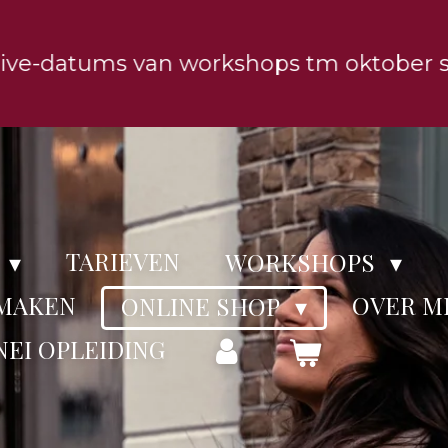
live-datums van workshops tm oktober st
TARIEVEN
WORKSHOPS
 MAKEN
OVER MI
ONLINE SHOP
NEI OPLEIDING