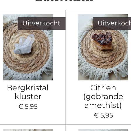
Uitverkocht
Uitverkoc
Bergkristal
Citrien
kluster
(gebrande
amethist)
€ 5,95
€ 5,95