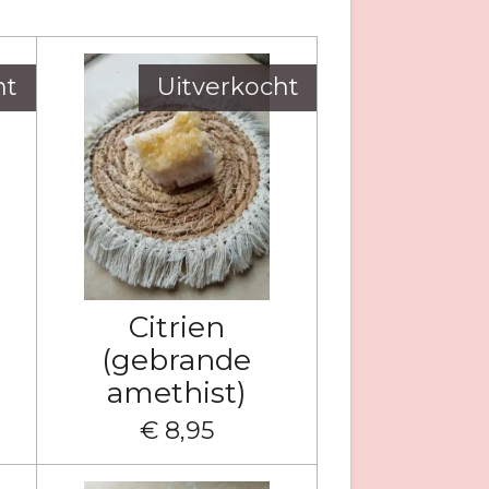
ht
Uitverkocht
Citrien
(gebrande
amethist)
€ 8,95