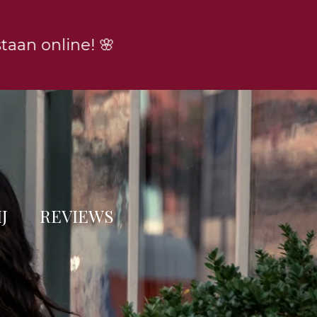
aan online! 🌸
J
REVIEWS