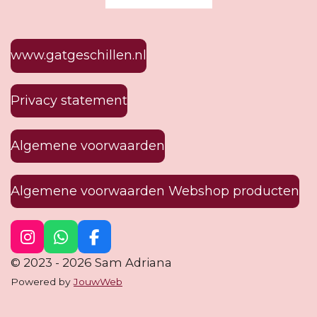
www.gatgeschillen.nl
Privacy statement
Algemene voorwaarden
Algemene voorwaarden Webshop producten
I
W
F
n
h
a
© 2023 - 2026 Sam Adriana
s
a
c
Powered by
JouwWeb
t
t
e
a
s
b