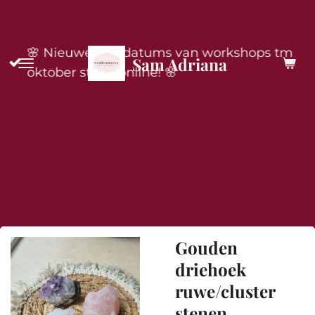
Ga
direct
🌸 Nieuwe live-datums van workshops tm
naar
Sam Adriana
oktober staan online! 🌸
de
hoofdinhoud
Gouden
driehoek
ruwe/cluster
stenen