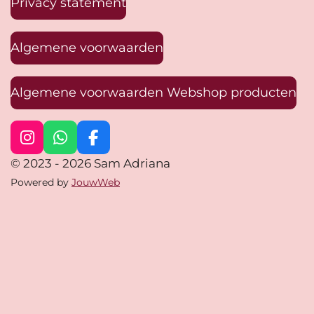
Privacy statement
Algemene voorwaarden
Algemene voorwaarden Webshop producten
I
W
F
n
h
a
© 2023 - 2026 Sam Adriana
s
a
c
Powered by
JouwWeb
t
t
e
a
s
b
g
A
o
r
p
o
a
p
k
m